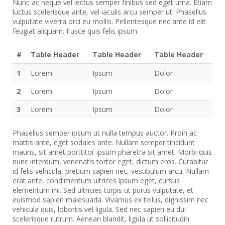
Nunc ac neque vel lectus semper finibus sed eget urna. Etiam
luctus scelerisque ante, vel iaculis arcu semper ut. Phasellus
vulputate viverra orci eu mollis. Pellentesque nec ante id elit
feugiat aliquam. Fusce quis felis ipsum.
#
Table Header
Table Header
Table Header
1
Lorem
Ipsum
Dolor
2
Lorem
Ipsum
Dolor
3
Lorem
Ipsum
Dolor
Phasellus semper ipsum ut nulla tempus auctor. Proin ac
mattis ante, eget sodales ante. Nullam semper tincidunt
mauris, sit amet porttitor ipsum pharetra sit amet. Morbi quis
nunc interdum, venenatis tortor eget, dictum eros. Curabitur
id felis vehicula, pretium sapien nec, vestibulum arcu. Nullam
erat ante, condimentum ultrices ipsum eget, cursus
elementum mi. Sed ultricies turpis ut purus vulputate, et
euismod sapien malesuada. Vivamus ex tellus, dignissim nec
vehicula quis, lobortis vel ligula. Sed nec sapien eu dui
scelerisque rutrum. Aenean blandit, ligula ut sollicitudin