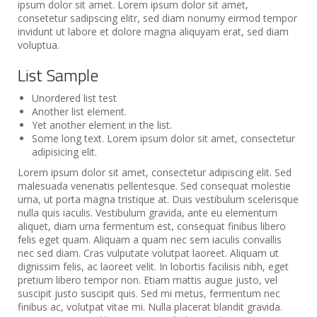
ipsum dolor sit amet. Lorem ipsum dolor sit amet,
consetetur sadipscing elitr, sed diam nonumy eirmod tempor
invidunt ut labore et dolore magna aliquyam erat, sed diam
voluptua.
List Sample
Unordered list test
Another list element.
Yet another element in the list.
Some long text. Lorem ipsum dolor sit amet, consectetur
adipisicing elit.
Lorem ipsum dolor sit amet, consectetur adipiscing elit. Sed
malesuada venenatis pellentesque. Sed consequat molestie
urna, ut porta magna tristique at. Duis vestibulum scelerisque
nulla quis iaculis. Vestibulum gravida, ante eu elementum
aliquet, diam urna fermentum est, consequat finibus libero
felis eget quam. Aliquam a quam nec sem iaculis convallis
nec sed diam. Cras vulputate volutpat laoreet. Aliquam ut
dignissim felis, ac laoreet velit. In lobortis facilisis nibh, eget
pretium libero tempor non. Etiam mattis augue justo, vel
suscipit justo suscipit quis. Sed mi metus, fermentum nec
finibus ac, volutpat vitae mi. Nulla placerat blandit gravida.