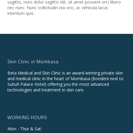
sagittis, nunc dolor sagittis elit, sit amet posuere orci libero
nec nunc. Nunc sollicitudin nisi orci, ac vehicula lacus
interdum quis.
Skin Clinic in Mombasa
Beta Medical and Skin Clinic is an award-winning private skin
and medical clinic in the heart of Mombasa (Bondeni next to
Suhufi Palace Hotel) offering you the most advanced
technologies and treatment in skin care.
WORKING HOURS
Mon - Thur & Sat: