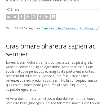
at erat interdum velit eleifend ornare nec ut erat.
Share
SKU:
123456
Categories:
Category 1
,
Sub Category 1
,
Sub Category 2
Cras ornare pharetra sapien ac
semper.
Lorem ipsum dolor sit amet, consectetuer adipiscing elit.
Aenean commodo ligula eget dolor. Aenean massa. Cum
sociis natoque penatibus et magnis dis parturient montes,
nascetur ridiculus mus. Donec quam felis, ultricies nec,
pellentesque eu, pretium quis, sem. Nulla consequat massa
quis enim. Donec pede justo, fringilla vel, aliquet nec,
vulputate eget, arcu.
At vero eos et accusam et justo duo dolores et ea rebum.
Stet clita kasd gubergren, no sea takimata sanctus est Lorem