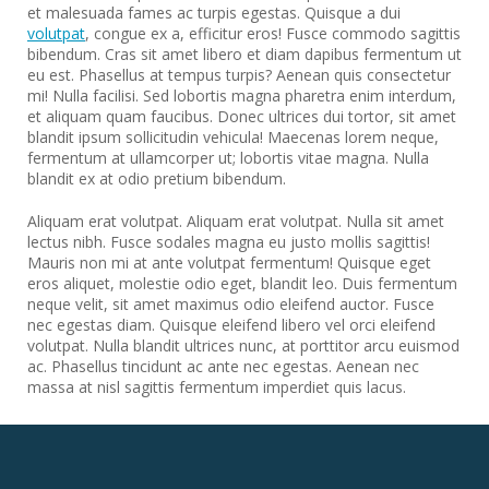
et malesuada fames ac turpis egestas. Quisque a dui
volutpat
, congue ex a, efficitur eros! Fusce commodo sagittis
bibendum. Cras sit amet libero et diam dapibus fermentum ut
eu est. Phasellus at tempus turpis? Aenean quis consectetur
mi! Nulla facilisi. Sed lobortis magna pharetra enim interdum,
et aliquam quam faucibus. Donec ultrices dui tortor, sit amet
blandit ipsum sollicitudin vehicula! Maecenas lorem neque,
fermentum at ullamcorper ut; lobortis vitae magna. Nulla
blandit ex at odio pretium bibendum.
Aliquam erat volutpat. Aliquam erat volutpat. Nulla sit amet
lectus nibh. Fusce sodales magna eu justo mollis sagittis!
Mauris non mi at ante volutpat fermentum! Quisque eget
eros aliquet, molestie odio eget, blandit leo. Duis fermentum
neque velit, sit amet maximus odio eleifend auctor. Fusce
nec egestas diam. Quisque eleifend libero vel orci eleifend
volutpat. Nulla blandit ultrices nunc, at porttitor arcu euismod
ac. Phasellus tincidunt ac ante nec egestas. Aenean nec
massa at nisl sagittis fermentum imperdiet quis lacus.